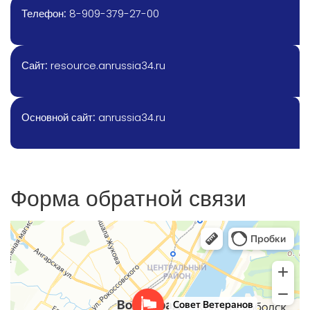
Телефон:
8-909-379-27-00
Сайт:
resource.anrussia34.ru
Основной сайт:
anrussia34.ru
Форма обратной связи