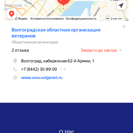
О Нас