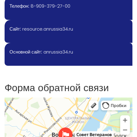
Телефон:
8-909-379-27-00
Сайт:
resource.anrussia34.ru
Основной сайт:
anrussia34.ru
Форма обратной связи