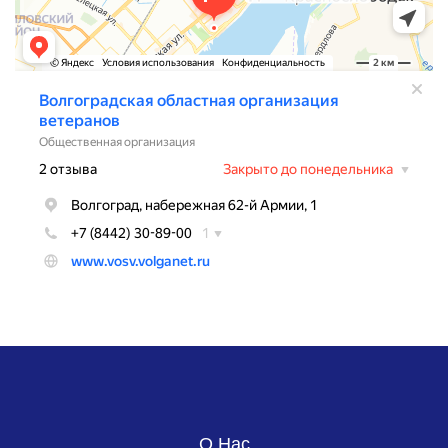
О Нас