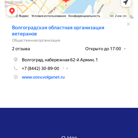
О Нас