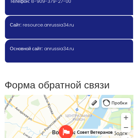
Телефон:
8-909-379-27-00
Сайт:
resource.anrussia34.ru
Основной сайт:
anrussia34.ru
Форма обратной связи