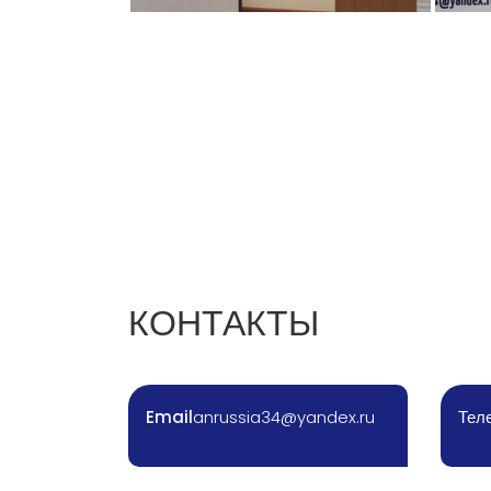
КОНТАКТЫ
Email
anrussia34@yandex.ru
Тел