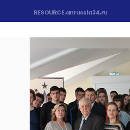
RESOURCE
.anrussia34.ru