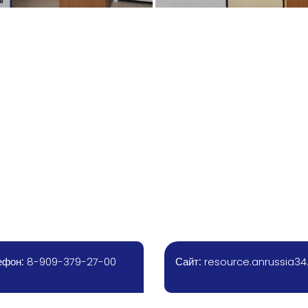
ефон:
8-909-379-27-00
Сайт:
resource.anrussia34.