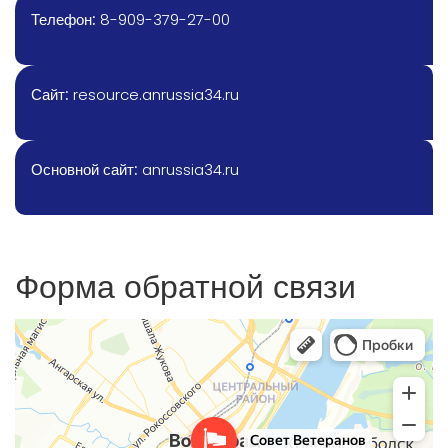
Телефон:
8-909-379-27-00
Сайт:
resource.anrussia34.ru
Основной сайт:
anrussia34.ru
Форма обратной связи