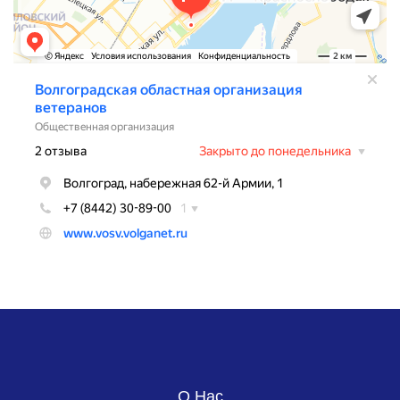
О Нас